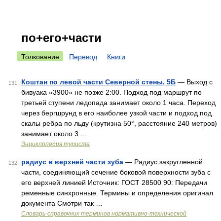
по+его+части
Толкование
Перевод
Книги
Коштан по левой части Северной стены, 5Б
— Выход с
131
бивуака «3900» не позже 2:00. Подход под маршрут по
третьей ступени ледопада занимает около 1 часа. Переход
через бергшрунд в его наиболее узкой части и подход под
скалы ребра по льду (крутизна 50°, расстояние 240 метров)
занимает около 3 …
Энциклопедия туриста
радиус в верхней части зуба
— Радиус закругленной
132
части, соединяющий сечение боковой поверхности зуба с
его верхней линией Источник: ГОСТ 28500 90: Передачи
ременные синхронные. Термины и определения оригинал
документа Смотри так …
Словарь-справочник терминов нормативно-технической